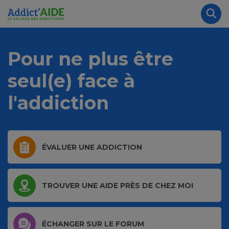
Aller au contenu principal
Panneau de gestion des cookies
Rec
Pour ne plus être
seul(e)
face à
l'addiction
ÉVALUER UNE ADDICTION
TROUVER UNE AIDE PRÈS DE CHEZ MOI
ÉCHANGER SUR LE FORUM