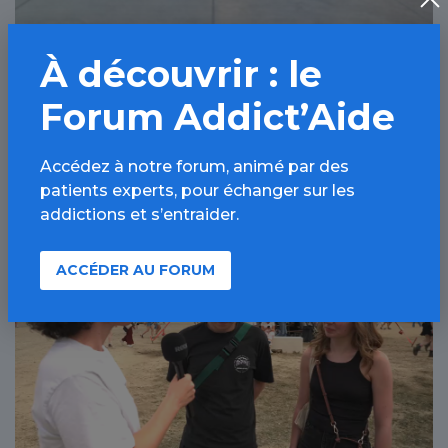
À découvrir : le
Sommeil et addictions : au cœur de la
prise en charge à l’hôpital Bichat-
Forum Addict’Aide
Claude-Bernard, AP-HP, Paris 18ème
Accédez à notre forum, animé par des
29 JUIL 2026
patients experts, pour échanger sur les
addictions et s’entraider.
Alcool / Article
ACCÉDER AU FORUM