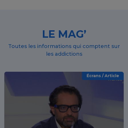
LE MAG’
Toutes les informations qui comptent sur
les addictions
Écrans / Article