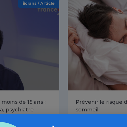
Écrans / Article
 moins de 15 ans :
Prévenir le risque 
, psychiatre
sommeil
IDE