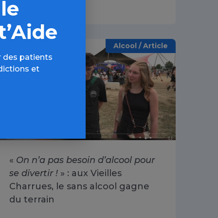
 le
t’Aide
Alcool / Article
 des patients
dictions et
«
On n’a pas besoin d’alcool pour
se divertir !
» : aux Vieilles
Charrues, le sans alcool gagne
du terrain