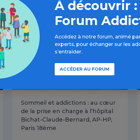
À découvrir :
29 JUIL 2026
Forum Addic
Toutes les addictions / Article
Accédez à notre forum, animé par
experts, pour échanger sur les ad
s’entraider.
ACCÉDER AU FORUM
Sommeil et addictions : au cœur
de la prise en charge à l’hôpital
Bichat-Claude-Bernard, AP-HP,
Paris 18ème