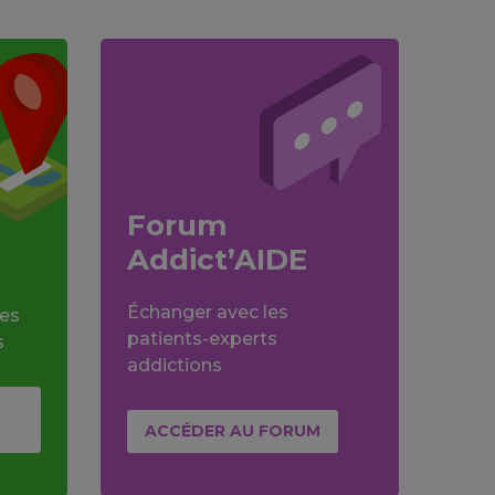
Forum
Addict’AIDE
Échanger avec les
des
patients-experts
s
addictions
ACCÉDER AU FORUM