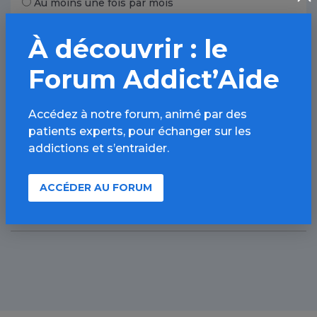
Au moins une fois par mois
2 à 4 fois par mois
À découvrir : le
2 à 3 fois par semaine
4 fois ou plus par semaine
Forum Addict’Aide
Accédez à notre forum, animé par des
patients experts, pour échanger sur les
PARTAGER
addictions et s’entraider.
Facebook
X
ACCÉDER AU FORUM
LinkedIn
Mail
SMS
WhatsApp