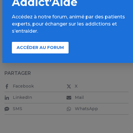
Addict’Aide
interviewing-for-psychosis-plus-sud/
Accédez à notre forum, animé par des patients
experts, pour échanger sur les addictions et
s’entraider.
Par
Benjamin Rolland
ACCÉDER AU FORUM
PARTAGER
Facebook
X
LinkedIn
Mail
SMS
WhatsApp