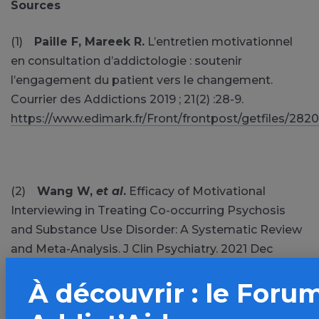
Sources
(1)
Paille F, Mareek R.
L’entretien motivationnel
en consultation d’addictologie : soutenir
l’engagement du patient vers le changement.
Courrier des Addictions 2019 ; 21(2) :28-9.
https://www.edimark.fr/Front/frontpost/getfiles/2820
(2)
Wang W,
et al
.
Efficacy of Motivational
Interviewing in Treating Co-occurring Psychosis
and Substance Use Disorder: A Systematic Review
and Meta-Analysis. J Clin Psychiatry. 2021 Dec
2;83(1):21r13916. doi: 10.4088/JCP.21r13916.
À découvrir : le Foru
https://www.psychiatrist.com/jcp/psychotherapy/moti