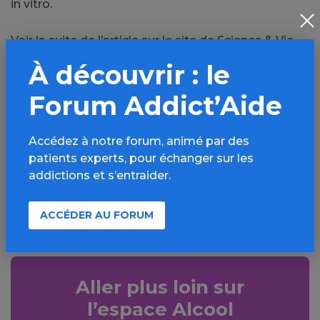
in vitro.
Voir la suite de l’article sur le site de Science & Vie
À découvrir : le
Forum Addict’Aide
PARTAGER
Facebook
X
Accédez à notre forum, animé par des
patients experts, pour échanger sur les
LinkedIn
Mail
addictions et s’entraider.
SMS
WhatsApp
ACCÉDER AU FORUM
Aller plus loin sur
l’espace Alcool