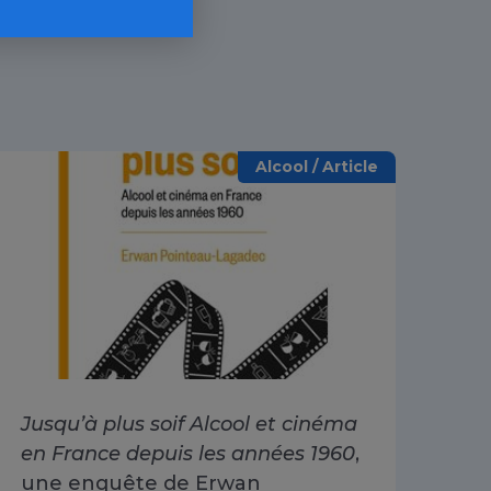
Alcool / Article
Jusqu’à plus soif Alcool et cinéma
Alc
en France depuis les années 1960
,
dri
une enquête de Erwan
Go