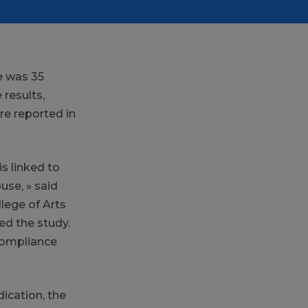
e was 35
 results,
re reported in
s linked to
use, » said
lege of Arts
ed the study.
 compliance
ication, the