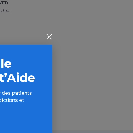
with
014.
 le
AQ,
t’Aide
 des patients
dictions et