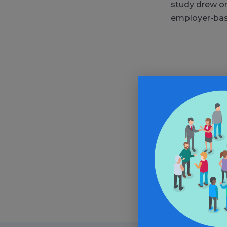
study drew on
employer-base
In