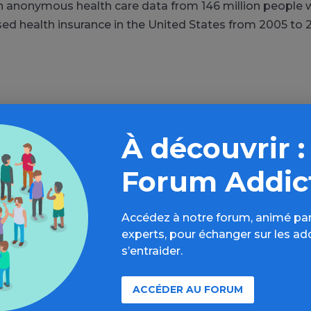
 anonymous health care data from 146 million people 
d health insurance in the United States from 2005 to 2
Aller plus loin sur l’espace Alcool
À découvrir :
formations, parcours d’évaluations, bonnes pratiques, F
Forum Addic
annuaires, ressources, actualités...
Accédez à notre forum, animé par
Découvrir
experts, pour échanger sur les ad
s’entraider.
ACCÉDER AU FORUM