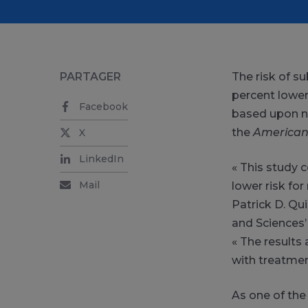
PARTAGER
The risk of s
percent lower
Facebook
based upon ne
the
American 
X
LinkedIn
« This study 
Mail
lower risk fo
Patrick D. Qu
and Sciences’
« The results
with treatmen
As one of the