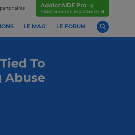
Addict'AIDE Pro
partenaires
Addictions en milieu professionnel
IONS
LE MAG'
LE FORUM
Recherche
Tied To
g Abuse