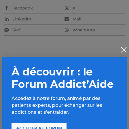
Facebook
X
LinkedIn
Mail
SMS
WhatsApp
Aller plus loin sur
À découvrir : le
l’espace Alcool
Forum Addict’Aide
Informations, parcours d’évaluations,
bonnes pratiques, FAQ, annuaires,
Accédez à notre forum, animé par des
ressources, actualités...
patients experts, pour échanger sur les
addictions et s’entraider.
Découvrir
ACCÉDER AU FORUM