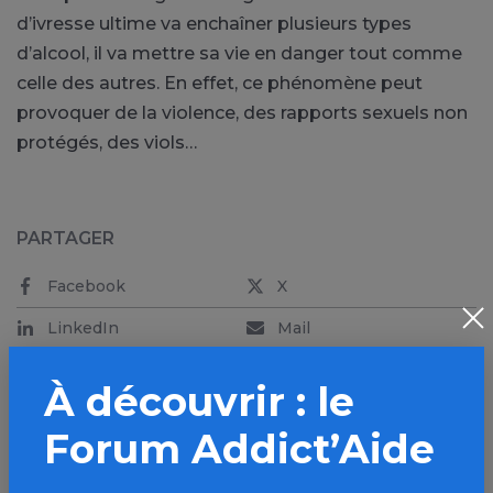
d’ivresse ultime va enchaîner plusieurs types
d’alcool, il va mettre sa vie en danger tout comme
celle des autres. En effet, ce phénomène peut
provoquer de la violence, des rapports sexuels non
protégés, des viols…
PARTAGER
Facebook
X
LinkedIn
Mail
SMS
WhatsApp
À découvrir : le
Forum Addict’Aide