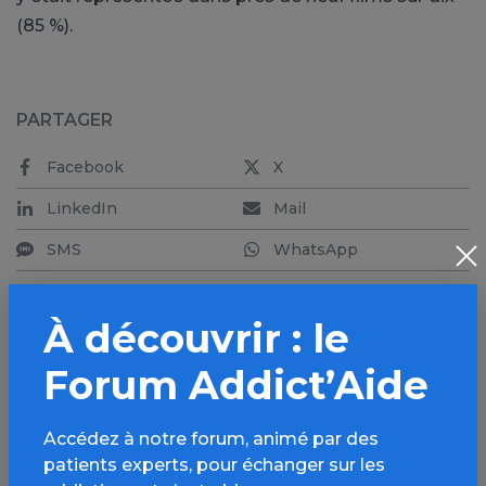
(85 %).
PARTAGER
Facebook
X
LinkedIn
Mail
SMS
WhatsApp
À découvrir : le
Forum Addict’Aide
Aller plus loin sur
l’espace Alcool
Accédez à notre forum, animé par des
patients experts, pour échanger sur les
Informations, parcours d’évaluations,