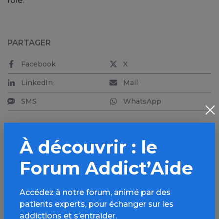
foie.
PARTAGER
Facebook
X
LinkedIn
Mail
SMS
WhatsApp
À découvrir : le
Forum Addict’Aide
Aller plus loin sur
l’espace Alcool
Accédez à notre forum, animé par des
patients experts, pour échanger sur les
Informations, parcours d’évaluations,
addictions et s’entraider.
bonnes pratiques, FAQ, annuaires,