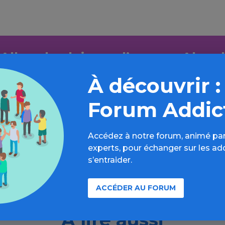
Aller plus loin sur l’espace Alcool
À découvrir :
formations, parcours d’évaluations, bonnes pratiques, F
annuaires, ressources, actualités...
Forum Addic
Découvrir
Accédez à notre forum, animé par
experts, pour échanger sur les ad
s’entraider.
ACCÉDER AU FORUM
À lire aussi