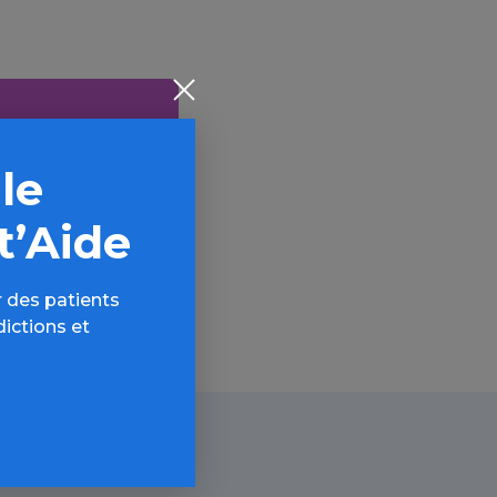
 le
AQ,
t’Aide
 des patients
dictions et