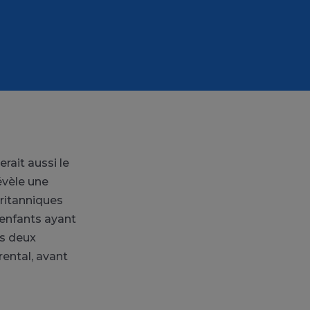
rait aussi le
évèle une
ritanniques
enfants ayant
es deux
rental, avant