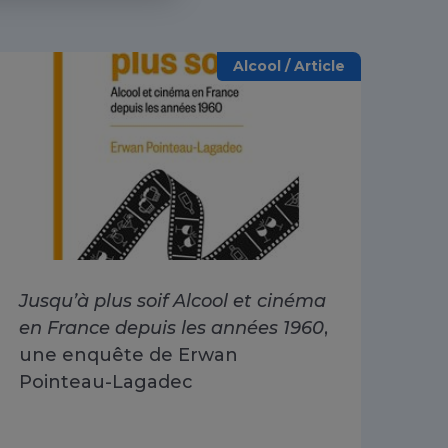
Alcool / Article
Jusqu’à plus soif Alcool et cinéma
Alc
en France depuis les années 1960
,
dri
une enquête de Erwan
Go
Pointeau-Lagadec
ad
Sa