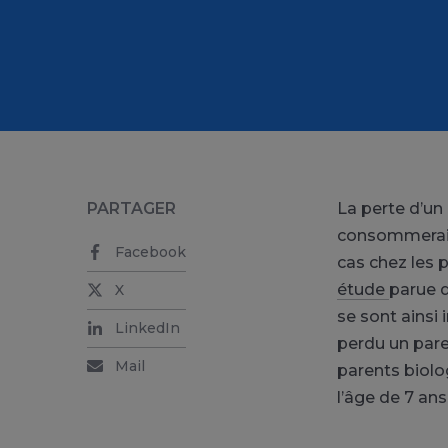
PARTAGER
La perte d’un
consommeraien
Facebook
cas chez les 
étude
parue d
X
se sont ainsi
LinkedIn
perdu un paren
Mail
parents biolo
l’âge de 7 ans