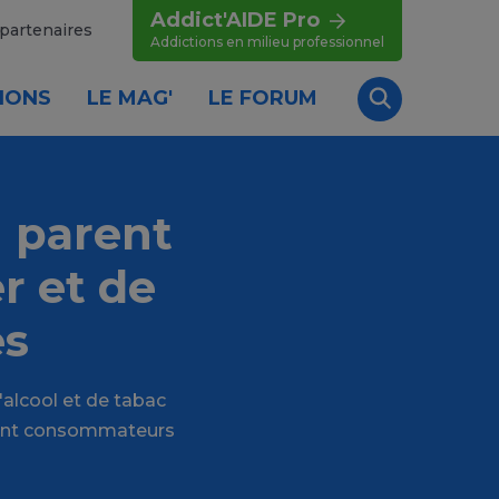
Addict'AIDE Pro
partenaires
Addictions en milieu professionnel
IONS
LE MAG'
LE FORUM
Recherche
 parent
r et de
es
'alcool et de tabac
uvent consommateurs