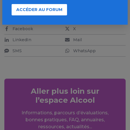
ACCÉDER AU FORUM
PARTAGER
Facebook
X
LinkedIn
Mail
SMS
WhatsApp
Aller plus loin sur
l’espace Alcool
Informations, parcours d’évaluations,
bonnes pratiques, FAQ, annuaires,
ressources, actualités...