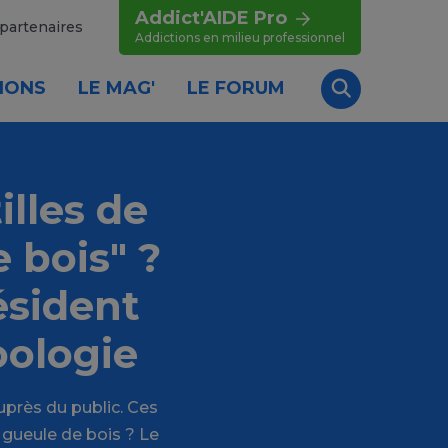
Addict'AIDE Pro
partenaires
Addictions en milieu professionnel
IONS
LE MAG'
LE FORUM
Recherche
illes de
 bois" ?
ésident
oologie
uprès du public. Ces
 gueule de bois ? Le