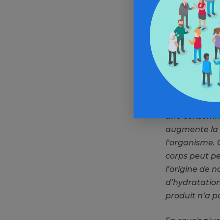
pasti
Comme leur no
hydratation. L
s’hydratent p
fatigue,
diffi
de ces solut
bois.
« On sai
une consomma
augmente la 
l’organisme. 
corps peut pe
l’origine de
d’hydratation,
produit n’a p