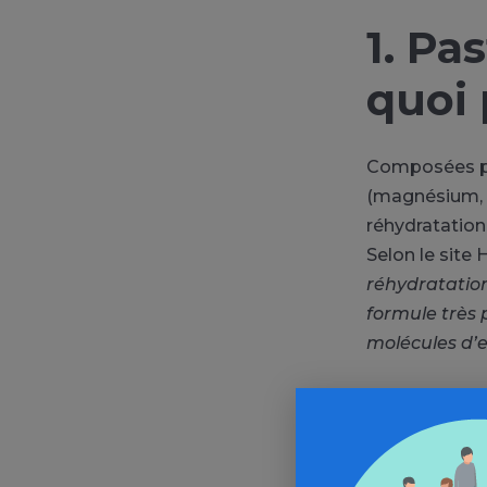
1. Pa
quoi 
Composées pri
(magnésium, p
réhydratatio
Selon le site 
réhydratation
formule très p
molécules d’e
2. Da