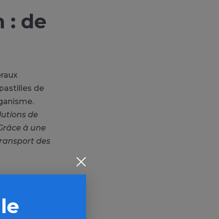
 : de
éraux
astilles de
ganisme.
olutions de
 Grâce à une
 transport des
ces
 le