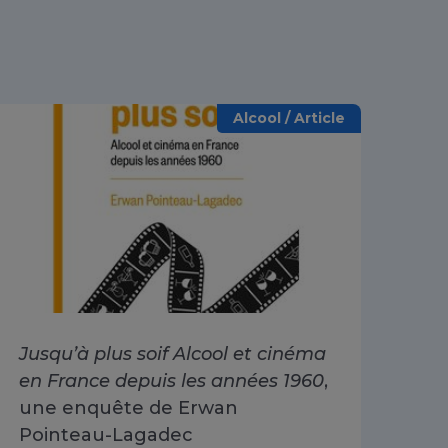
Alcool / Article
Jusqu’à plus soif Alcool et cinéma
Alc
en France depuis les années 1960
,
dri
une enquête de Erwan
Go
Pointeau-Lagadec
ad