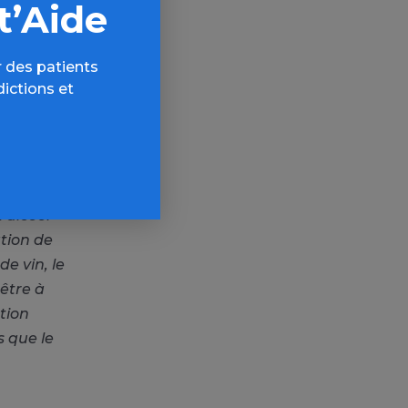
?
t’Aide
 des patients
 » son
dictions et
ançais ne
tête,
que l’usage
la gueule de
mateurs après
l’alcool
tion de
e vin, le
être à
tion
s que le