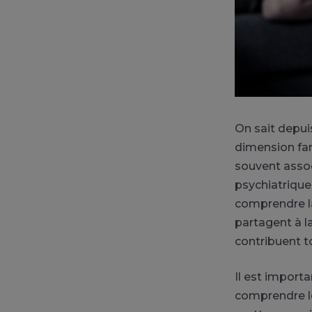
On sait depui
dimension fam
souvent asso
psychiatriques
comprendre la 
partagent à l
contribuent t
Il est import
comprendre le