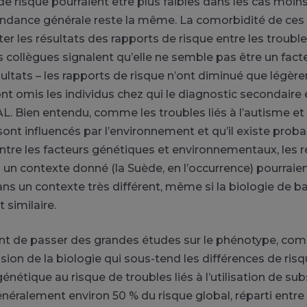
de risque pourraient être plus faibles dans les cas moins
ndance générale reste la même. La comorbidité de ces
ter les résultats des rapports de risque entre les troubl
s collègues signalent qu’elle ne semble pas être un fact
sultats – les rapports de risque n’ont diminué que légè
nt omis les individus chez qui le diagnostic secondaire 
AL. Bien entendu, comme les troubles liés à l’autisme et 
ont influencés par l’environnement et qu’il existe pro
entre les facteurs génétiques et environnementaux, les r
un contexte donné (la Suède, en l’occurrence) pourraien
s un contexte très différent, même si la biologie de b
similaire.
ant de passer des grandes études sur le phénotype, comm
ion de la biologie qui sous-tend les différences de risqu
énétique au risque de troubles liés à l’utilisation de su
néralement environ 50 % du risque global, réparti entre 