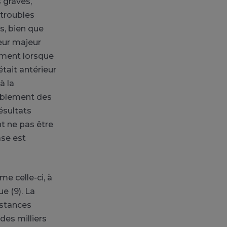
 graves,
 troubles
es, bien que
eur majeur
rement lorsque
était antérieur
à la
bablement des
ésultats
t ne pas être
ase est
e celle-ci, à
e (9). La
bstances
des milliers