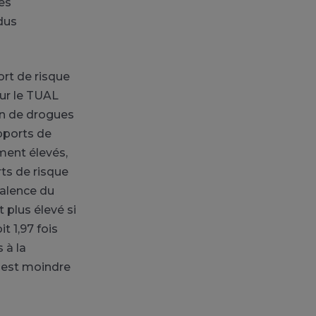
des
dus
ort de risque
our le TUAL
ion de drogues
apports de
ment élevés,
rts de risque
évalence du
t plus élevé si
t 1,97 fois
 à la
t est moindre