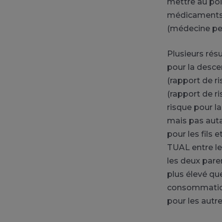
mettre au poi
médicaments p
(médecine per
Plusieurs rés
pour la desce
(rapport de ri
(rapport de ri
risque pour l
mais pas auta
pour les fils 
TUAL entre les
les deux paren
plus élevé que
consommation 
pour les autres