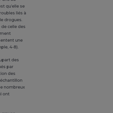
st qu’elle se
roubles liés à
de drogues.
de celle des
hement
ésentent une
ple, 4-8).
upart des
ués par
tion des
 échantillon
 de nombreux
i ont