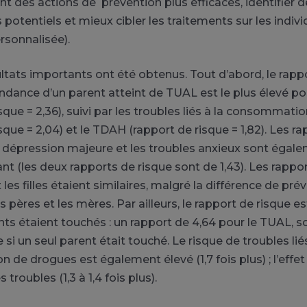
nt des actions de prévention plus efficaces, identifier 
otentiels et mieux cibler les traitements sur les indivi
sonnalisée).
ultats importants ont été obtenus. Tout d’abord, le rapp
ndance d’un parent atteint de TUAL est le plus élevé p
sque = 2,36), suivi par les troubles liés à la consommat
sque = 2,04) et le TDAH (rapport de risque = 1,82). Les r
a dépression majeure et les troubles anxieux sont égale
nt (les deux rapports de risque sont de 1,43). Les rappo
et les filles étaient similaires, malgré la différence de pr
 pères et les mères. Par ailleurs, le rapport de risque es
ts étaient touchés : un rapport de 4,64 pour le TUAL, soi
 si un seul parent était touché. Le risque de troubles liés
de drogues est également élevé (1,7 fois plus) ; l’effe
 troubles (1,3 à 1,4 fois plus).