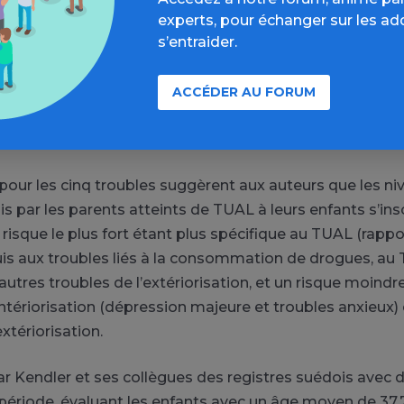
risque soient légèrement inférieurs (par exemple, environ
experts, pour échanger sur les ad
s’entraider.
UAL ; environ 1,6 contre 2,04 pour les troubles liés à l’uti
 résultats suggèrent que le risque accru pour les enfan
TUAL est en grande partie (mais pas entièrement) génét
ACCÉDER AU FORUM
nfluences environnementales (éducation des enfants pen
ation) était plus faible.
 pour les cinq troubles suggèrent aux auteurs que les n
is par les parents atteints de TUAL à leurs enfants s’ins
risque le plus fort étant plus spécifique au TUAL (rappo
puis aux troubles liés à la consommation de drogues, au
autres troubles de l’extériorisation, et un risque moindr
intériorisation (dépression majeure et troubles anxieux) 
extériorisation.
 par Kendler et ses collègues des registres suédois avec
 période, évaluant les enfants avec un âge moyen de 37,