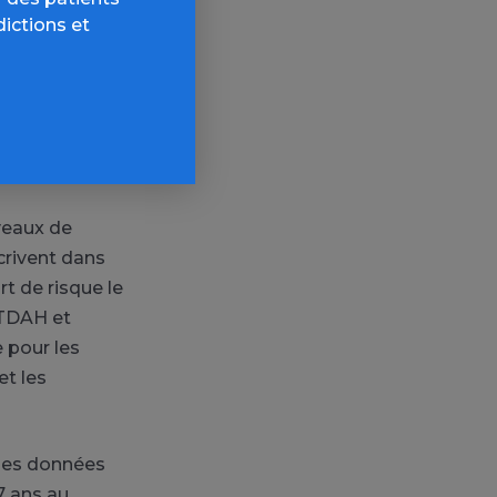
 1,9 contre
dictions et
lisation de
ts de parents
ique, et que
dant les
iveaux de
crivent dans
rt de risque le
 TDAH et
e pour les
et les
 des données
7 ans au