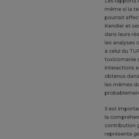
Les rapports 
même si la te
pourrait affec
Kendler et se
dans leurs ré
les analyses o
à celui du TU
toxicomanie s
interactions 
obtenus dans 
les mêmes dan
probablement 
Il est import
la compréhens
contribution g
représente gé