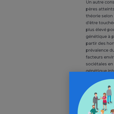
Un autre cons
pères atteint
théorie selon
d’être touché
plus élevé pou
génétique à p
partir des ho
prévalence d
facteurs envi
sociétales en
génétique int
met également
cohorte) ; la
dans celle des
contre 3,77 % 
absent pendan
montré un sch