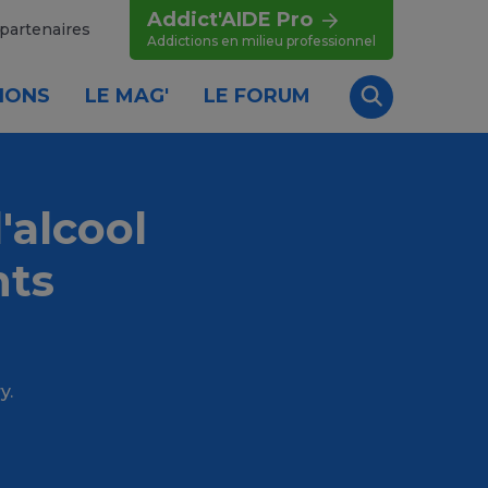
Addict'AIDE Pro
partenaires
Addictions en milieu professionnel
IONS
LE MAG'
LE FORUM
Recherche
'alcool
nts
y.