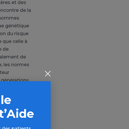
mères et des
encontre de la
s hommes
que génétique
ion du risque
 que celle à
e de
palement de
e, les normes
teur
s générations
e, la
 le
es enfants que
 % des pères
t’Aide
e était
nfants) a
bles, bien que
 des patients