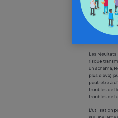
les ratios de 
2,36 pour le T
drogues). Ces
souffrant de 
le rôle des i
années de form
Les résultats
risque transm
un schéma, le 
plus élevé), 
peut-être à d’
troubles de l’
troubles de l’
L’utilisation
sur une large