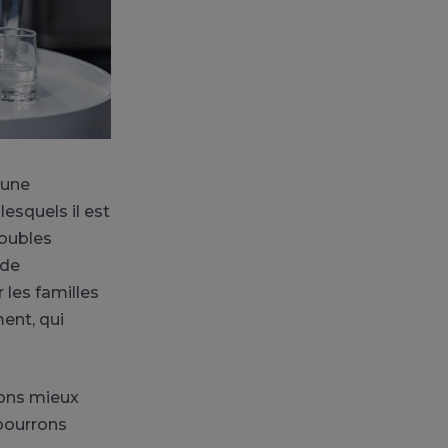
 une
esquels il est
oubles
 de
 les familles
ent, qui
lons mieux
pourrons