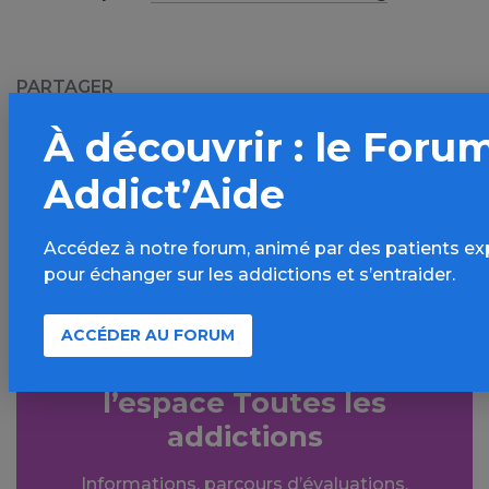
PARTAGER
À découvrir : le Foru
Facebook
X
LinkedIn
Mail
Addict’Aide
SMS
WhatsApp
Accédez à notre forum, animé par des patients ex
pour échanger sur les addictions et s’entraider.
ACCÉDER AU FORUM
Aller plus loin sur
l’espace Toutes les
addictions
Informations, parcours d’évaluations,