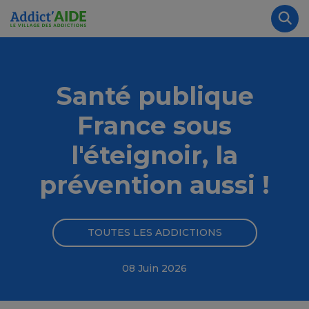
Aller au contenu principal
Panneau de gestion des cookies
Rec
Santé publique
France sous
l'éteignoir, la
prévention aussi !
TOUTES LES ADDICTIONS
08 Juin 2026