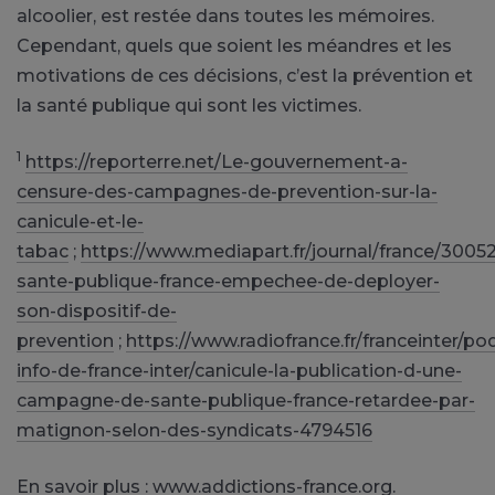
alcoolier, est restée dans toutes les mémoires.
Cependant, quels que soient les méandres et les
motivations de ces décisions, c’est la prévention et
la santé publique qui sont les victimes.
1
https://reporterre.net/Le-gouvernement-a-
censure-des-campagnes-de-prevention-sur-la-
canicule-et-le-
tabac
;
https://www.mediapart.fr/journal/france/30052
sante-publique-france-empechee-de-deployer-
son-dispositif-de-
prevention
;
https://www.radiofrance.fr/franceinter/po
info-de-france-inter/canicule-la-publication-d-une-
campagne-de-sante-publique-france-retardee-par-
matignon-selon-des-syndicats-4794516
En savoir plus :
www.addictions-france.org
.