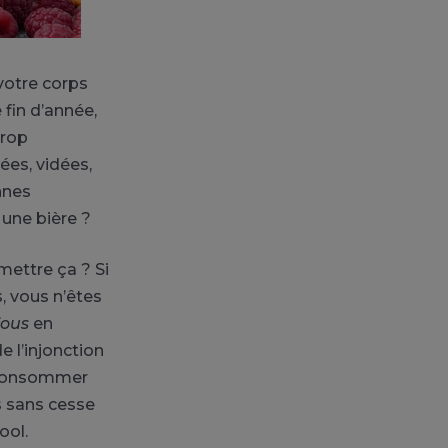
votre corps
fin d’année,
trop
ées, vidées,
nnes
 une bière ?
mettre ça ? Si
s, vous n’êtes
ious
en
e l’injonction
e consommer
s sans cesse
ool.