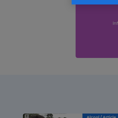
In
Alcool / Article