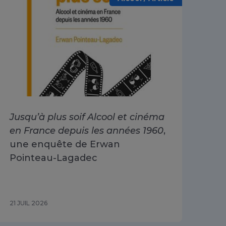
Jusqu’à plus soif Alcool et cinéma
Alc
en France depuis les années 1960
,
dri
une enquête de Erwan
Go
Pointeau-Lagadec
ad
Sa
21 JUIL 2026
15 J