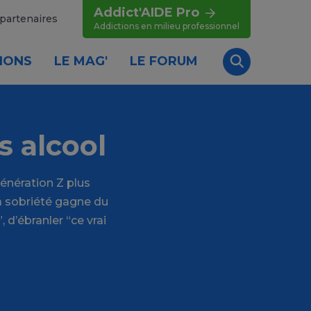
Addict'AIDE Pro
partenaires
Addictions en milieu professionnel
IONS
LE MAG'
LE FORUM
Recherche
s alcool
énération Z plus
a sobriété gagne du
 d’ébranler “ce vrai