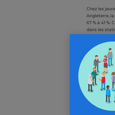
Chez les jeune
Angleterre, l
67 % à 41 %. 
dans les stat
promoteurs du
relever le déf
désormais dan
forcément de 
perplexes.
Voir la suite d
abonnés)