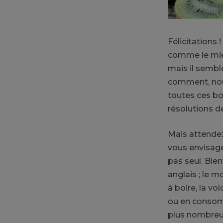
Félicitations
comme le mien
mais il sembl
comment, nous
toutes ces bo
résolutions d
Mais attendez
vous envisagez
pas seul. Bie
anglais ; le m
à boire, la 
ou en consomm
plus nombreux