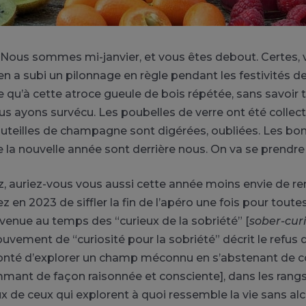
 ! Nous sommes mi-janvier, et vous êtes debout. Certes, 
 a subi un pilonnage en règle pendant les festivités de 
e qu’à cette atroce gueule de bois répétée, sans savoir 
 ayons survécu. Les poubelles de verre ont été collect
uteilles de champagne sont digérées, oubliées. Les bo
e la nouvelle année sont derrière nous. On va se prendre
, auriez-vous vous aussi cette année moins envie de re
 en 2023 de siffler la fin de l’apéro une fois pour toute
nvenue au temps des “curieux de la sobriété” [
sober-cur
ouvement de “curiosité pour la sobriété” décrit le refus d
volonté d’explorer un champ méconnu en s’abstenant d
ant de façon raisonnée et consciente], dans les rang
 de ceux qui explorent à quoi ressemble la vie sans alc