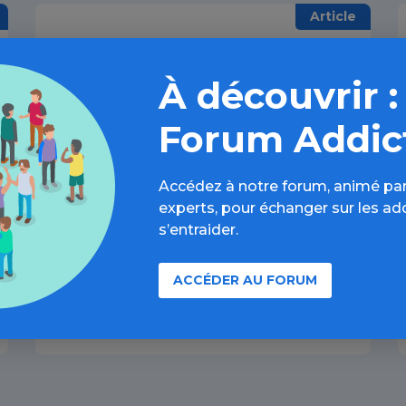
Article
À découvrir :
Forum Addic
Accédez à notre forum, animé par
experts, pour échanger sur les ad
La Fédération Française
s’entraider.
d'Addictologie et ses membres
ACCÉDER AU FORUM
07 MAI 2016