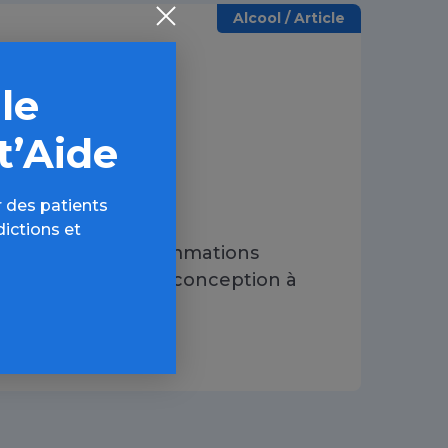
Alcool / Article
 le
t’Aide
 des patients
dictions et
Alcool et consommations
associées : de la conception à
l'adolescence
03 AVR 2016