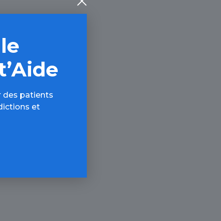
 le
t’Aide
 des patients
dictions et