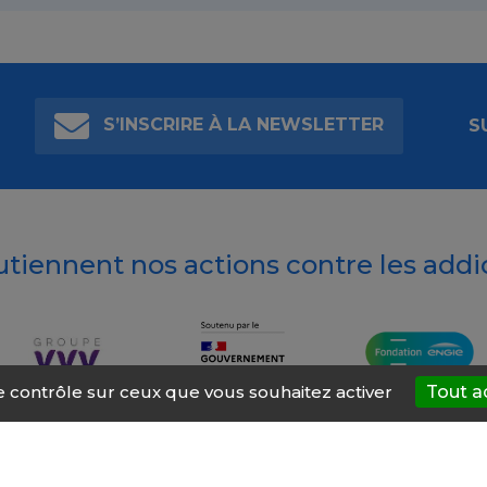
S’INSCRIRE À LA NEWSLETTER
S
outiennent nos actions contre les addi
le contrôle sur ceux que vous souhaitez activer
Tout a
t’AIDE
À propos
Mentions légales
Nous contacter
Site ré