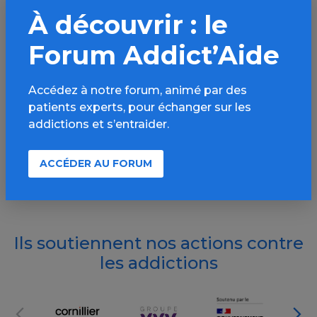
Lutter contre les addictions,
À découvrir : le
c'est aussi s'informer
Forum Addict’Aide
S’INSCRIRE À LA NEWSLETTER
Accédez à notre forum, animé par des
patients experts, pour échanger sur les
SUIVEZ-NOUS
addictions et s’entraider.
Facebook (nouvelle fenêtre)
Instagram (nouvelle fenêtre)
Linkedin (nouvelle fenêt
Tiktok (nouvelle 
ACCÉDER AU FORUM
Ils soutiennent nos actions contre
les addictions