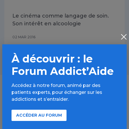
Le cinéma comme langage de soin.
Son intérêt en alcoologie
02 MAR 2016
À découvrir : le
Forum Addict’Aide
Accédez à notre forum, animé par des
patients experts, pour échanger sur les
addictions et s’entraider.
Lutter contre les addictions,
c'est aussi s'informer
ACCÉDER AU FORUM
S’INSCRIRE À LA NEWSLETTER