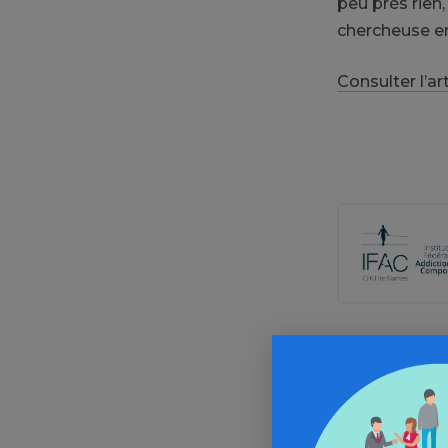
peu près rien,
chercheuse en
Consulter l’art
Aller 