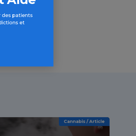
AQ,
 des patients
dictions et
Cannabis / Article