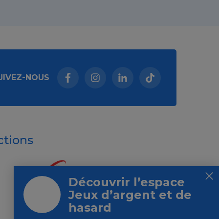
UIVEZ-NOUS
Facebook (nouvelle fenêtre)
Instagram (nouvelle fenêtre)
Linkedin (nouvelle fenêt
Tiktok (nouvelle 
ctions
Découvrir l’espace
Jeux d’argent et de
hasard