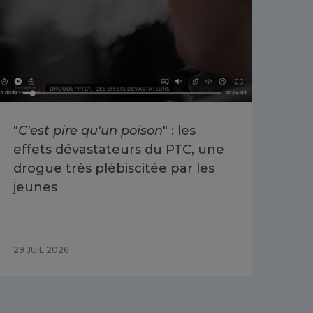
"
C'est pire qu'un poison
" : les
«
O
effets dévastateurs du PTC, une
se 
drogue très plébiscitée par les
Cha
jeunes
du 
29 JUIL 2026
29 J