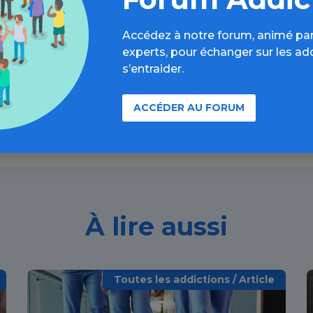
formations, parcours d’évaluations, bonnes pratiques, F
Accédez à notre forum, animé par
annuaires, ressources, actualités...
experts, pour échanger sur les ad
s’entraider.
Découvrir
ACCÉDER AU FORUM
À lire aussi
Toutes les addictions / Article