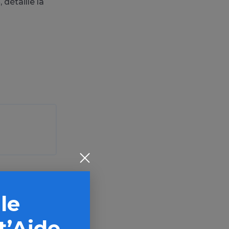
 détaille la
 le
t et de
t’Aide