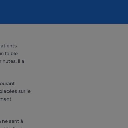
patients
n faible
nutes. Il a
courant
placées sur le
tement
n ne sent à