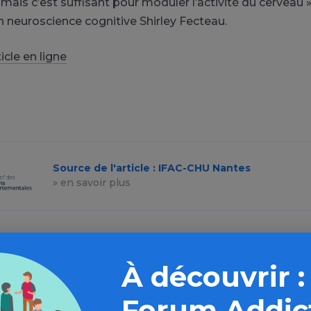
 mais c’est suffisant pour moduler l’activité du cerveau »,
 neuroscience cognitive Shirley Fecteau.
icle en ligne
Source de l'article : IFAC-CHU Nantes
» en savoir plus
À découvrir :
plus loin sur l’espace Jeux d’argen
Forum Addic
hasard