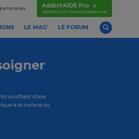
Addict'AIDE Pro
partenaires
Addictions en milieu professionnel
IONS
LE MAG'
LE FORUM
Recherche
soigner
ts souffrant d’une
ique à la surface du