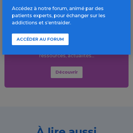
Accédez à notre forum, animé par des
patients experts, pour échanger sur les
Aller plus loin sur
addictions et s’entraider.
l’espace Alcool
ACCÉDER AU FORUM
Informations, parcours d’évaluations,
bonnes pratiques, FAQ, annuaires,
ressources, actualités...
Découvrir
À lire aussi