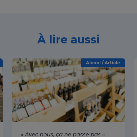
À lire aussi
Alcool / Article
«
Avec nous, ça ne passe pas
» :