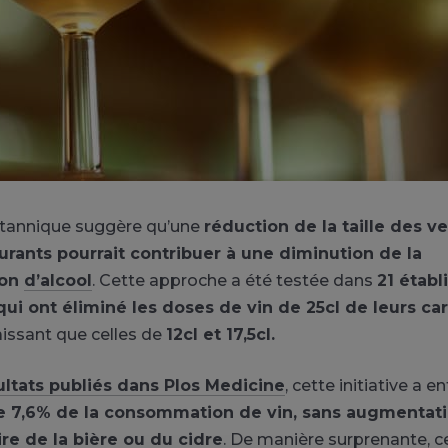
itannique suggère qu’une
réduction de la taille des v
aurants pourrait contribuer à une diminution de la
ion
d’alcool
. Cette approche a été testée dans
21 étab
qui ont éliminé les doses de vin de 25cl de leurs c
laissant que celles de
12cl et 17,5cl.
ultats publiés dans Plos Medicine
, cette initiative a e
e 7,6% de la consommation de vin, sans augmentat
e de la bière ou du cidre
. De manière surprenante, c