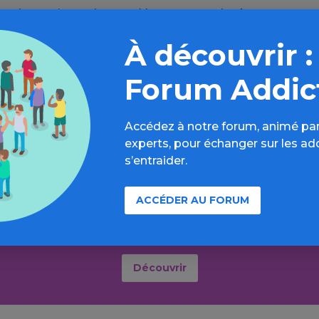
 volume n’a pas impacté les recettes des bars et restau
ciaire d’un petit verre de
vin
est plus importante.
À découvrir :
 sur Santé magazine
Forum Addic
Accédez à notre forum, animé par
experts, pour échanger sur les ad
s’entraider.
Aller plus loin sur l’espace Alcool
ACCÉDER AU FORUM
formations, parcours d’évaluations, bonnes pratiques, F
annuaires, ressources, actualités...
Découvrir