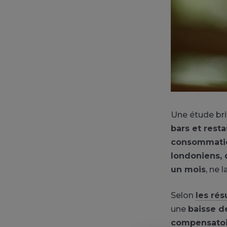
Une étude br
bars et rest
consommat
londoniens, 
un mois
, ne 
Selon
les rés
une
baisse d
compensatoir