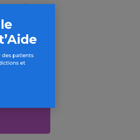
rants, car
la
 le
t’Aide
 des patients
dictions et
AQ,