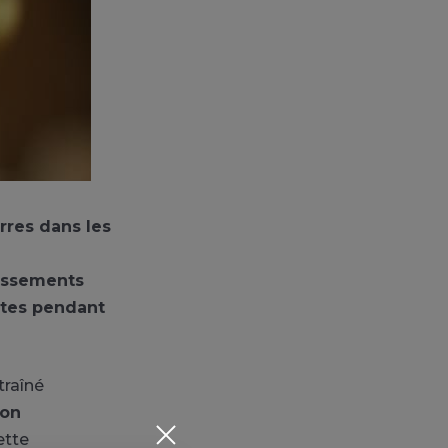
erres dans les
lissements
artes pendant
ntraîné
ion
ette