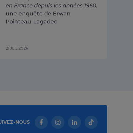
en France depuis les années 1960
,
dri
une enquête de Erwan
Go
Pointeau-Lagadec
ad
Sa
21 JUIL 2026
15 J
UIVEZ-NOUS
Facebook (nouvelle fenêtre)
Instagram (nouvelle fenêtre)
Linkedin (nouvelle fenêt
Tiktok (nouvelle 