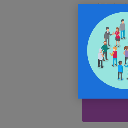
diminution de
marge bénéfi
Voir la suite
In