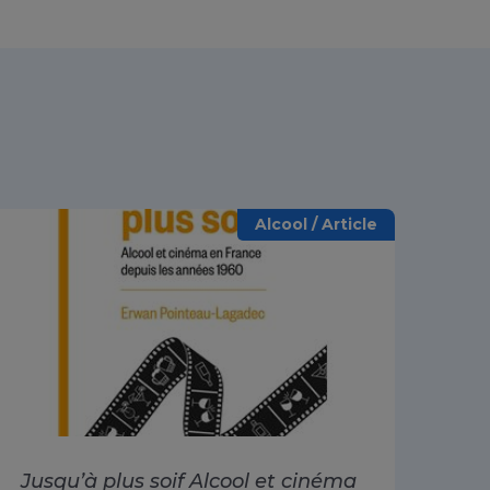
Alcool / Article
Jusqu’à plus soif Alcool et cinéma
Alc