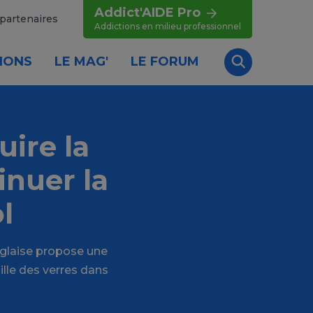
Addict'AIDE Pro
partenaires
Addictions en milieu professionnel
IONS
LE MAG'
LE FORUM
Recherche
ire la
inuer la
l
nglaise propose une
ille des verres dans