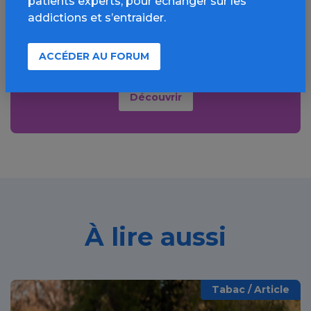
patients experts, pour échanger sur les
addictions et s’entraider.
Informations, parcours d’évaluations,
bonnes pratiques, FAQ, annuaires,
ACCÉDER AU FORUM
ressources, actualités...
Découvrir
À lire aussi
Tabac / Article