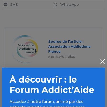
SMS
WhatsApp
Source de l'article :
Association Addictions
France
» en savoir plus
À découvrir : le
Forum Addict’Aide
Aller plus loin sur
Accédez à notre forum, animé par des
l’espace Tabac