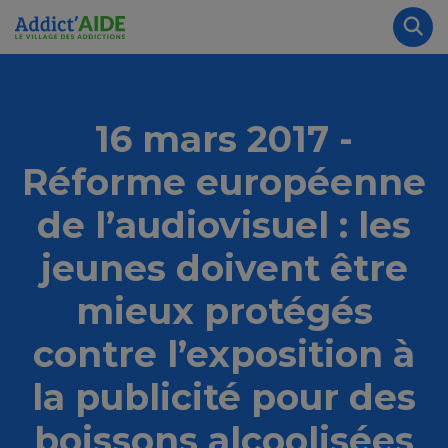
Aller au contenu principal
Panneau de gestion des cookies
Rec
16 mars 2017 -
Réforme européenne
de l’audiovisuel : les
jeunes doivent être
mieux protégés
contre l’exposition à
la publicité pour des
boissons alcoolisées