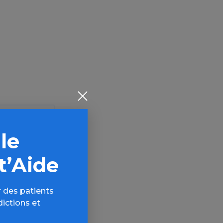
 le
t’Aide
 des patients
dictions et