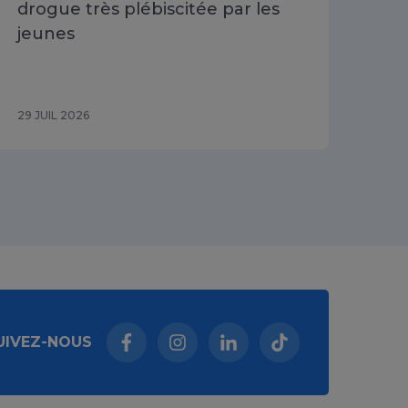
drogue très plébiscitée par les
Cha
jeunes
du 
29 JUIL 2026
29 J
UIVEZ-NOUS
Facebook (nouvelle fenêtre)
Instagram (nouvelle fenêtre)
Linkedin (nouvelle fenêt
Tiktok (nouvelle 