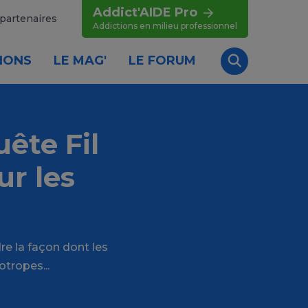
Addict'AIDE Pro
partenaires
Addictions en milieu professionnel
IONS
LE MAG'
LE FORUM
Recherche
ête Fil
ur les
e la façon dont les
otropes...