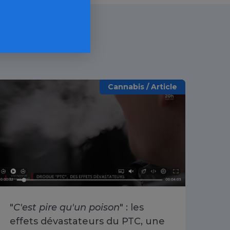
Cannabis / Article
"
C'est pire qu'un poison
" : les
«
O
effets dévastateurs du PTC, une
se 