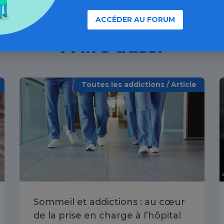
ACCÉDER AU FORUM
À lire aussi
Toutes les addictions / Article
Sommeil et addictions : au cœur
de la prise en charge à l’hôpital