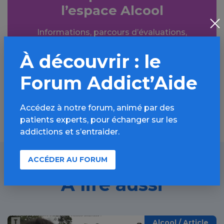
l’espace Alcool
Informations, parcours d’évaluations,
bonnes pratiques, FAQ, annuaires,
À découvrir : le
ressources, actualités...
Forum Addict’Aide
Découvrir
Accédez à notre forum, animé par des
patients experts, pour échanger sur les
addictions et s’entraider.
ACCÉDER AU FORUM
À lire aussi
Alcool / Article