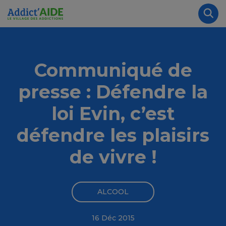
Aller au contenu principal
Panneau de gestion des cookies
Rec
Communiqué de
presse : Défendre la
loi Evin, c’est
défendre les plaisirs
de vivre !
ALCOOL
16 Déc 2015