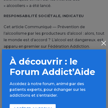
« alcooliers » a été lancé.
RESPONSABILITÉ SOCIÉTALE, INDICATEU
Cet article Communiqué — Prévention de
l’alcoolisme par les producteurs d’alcool : alors, tout
le monde est d’accord ? L’alcool est dangereux. est
apparu en premier sur
Fédération Addiction
.
À découvrir : le
PARTAGER
Forum Addict’Aide
Facebook
X
Accédez à notre forum, animé par des
LinkedIn
Mail
patients experts, pour échanger sur les
addictions et s’entraider.
SMS
WhatsApp