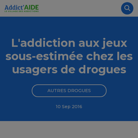
Aller au contenu principal
Panneau de gestion des cookies
Rec
L'addiction aux jeux
sous-estimée chez les
usagers de drogues
AUTRES DROGUES
10 Sep 2016