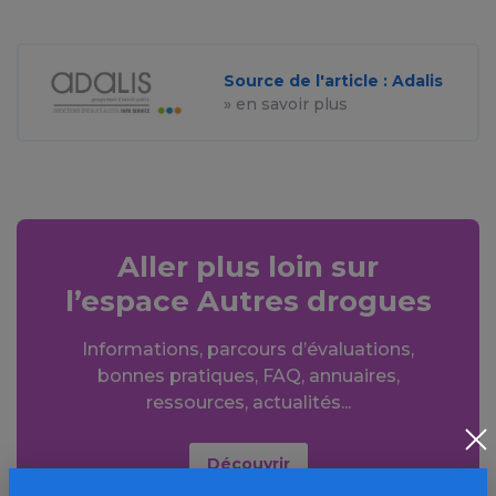
Source de l'article : Adalis
» en savoir plus
Aller plus loin sur
l’espace Autres drogues
Informations, parcours d’évaluations,
bonnes pratiques, FAQ, annuaires,
ressources, actualités...
Découvrir