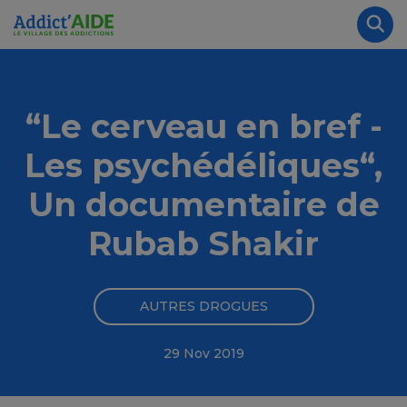
Aller au contenu principal
Panneau de gestion des cookies
Rec
“Le cerveau en bref -
Les psychédéliques“,
Un documentaire de
Rubab Shakir
AUTRES DROGUES
29 Nov 2019