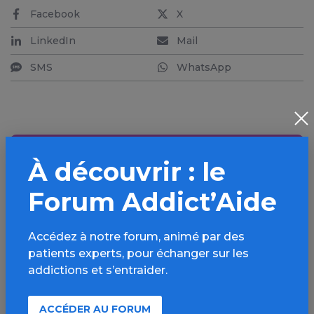
Facebook
X
LinkedIn
Mail
SMS
WhatsApp
Aller plus loin sur
À découvrir : le
l’espace Tabac
Forum Addict’Aide
Informations, parcours d’évaluations,
bonnes pratiques, FAQ, annuaires,
Accédez à notre forum, animé par des
ressources, actualités...
patients experts, pour échanger sur les
addictions et s’entraider.
Découvrir
ACCÉDER AU FORUM