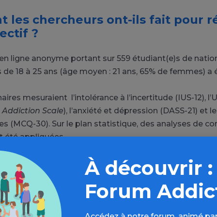
les chercheurs ont-ils fait pour 
ectif ?
n ligne anonyme portant sur 559 étudiant(e)s de nation
s de 18 à 25 ans (âge moyen : 21 ans, 65% de femmes) a é
ires mesuraient l’intolérance à l’incertitude (IUS-12), l’
Addiction Scale
), l’anxiété et dépression (DASS-21) et 
s (MCQ-30). Sur le plan statistique, des analyses de cor
 été appliquées.
À découvrir :
nt les résultats principaux à reteni
Forum Addic
 l’incertitude est liée à l’UPS, plus on tolère mal l’incerti
’avoir un usage problématique du smartphone. Deux cr
Accédez à notre forum, animé par