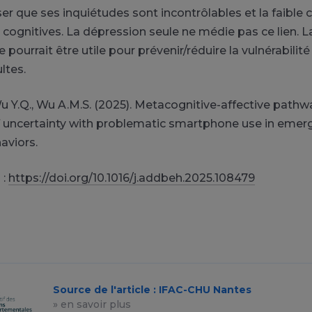
ser que ses inquiétudes sont incontrôlables et la faible 
 cognitives. La dépression seule ne médie pas ce lien. L
pourrait être utile pour prévenir/réduire la vulnérabilité
ltes.
u Y.Q., Wu A.M.S. (2025). Metacognitive-affective pathwa
f uncertainty with problematic smartphone use in emerg
aviors.
 :
https://doi.org/10.1016/j.addbeh.2025.108479
Source de l'article : IFAC-CHU Nantes
» en savoir plus