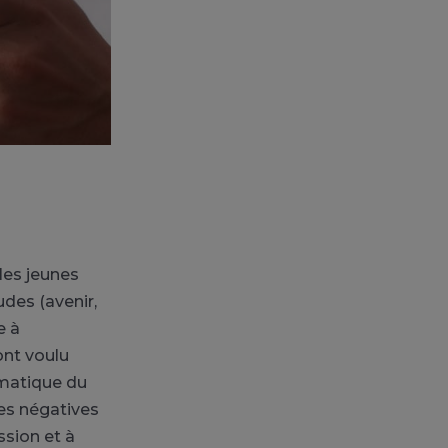
les jeunes
des (avenir,
e à
 ont voulu
ématique du
ces négatives
ssion et à