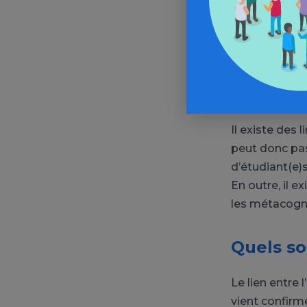
métacognitive
et avoir peu 
principal pass
augmentent l’
smartphone. L
indépendante
Il existe des 
peut donc pas d
d’étudiant(e)s
En outre, il e
les métacogni
Quels so
Le lien entre
vient confirm