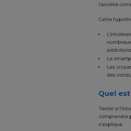
l’anxiété com
Cette hypothè
L’intoléra
nombreux 
addictions
Le smartp
Les croyan
des condu
Quel est
Tester si l’in
comprendre pa
s’explique.