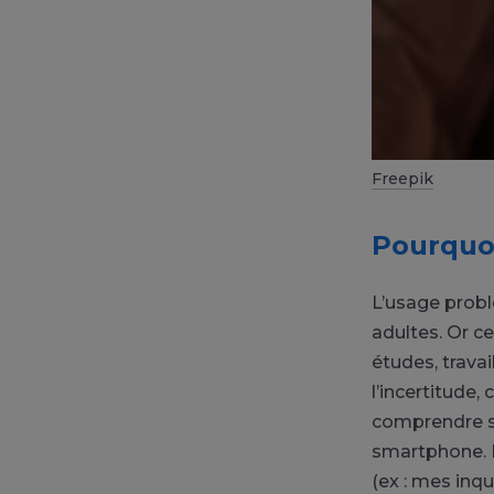
Freepik
Pourquoi
L’usage probl
adultes. Or c
études, travai
l’incertitude,
comprendre si
smartphone. I
(ex : mes inq