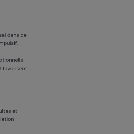
rsal dans de
mpulsif,
tionnelle.
 favorisent
ultes et
lation