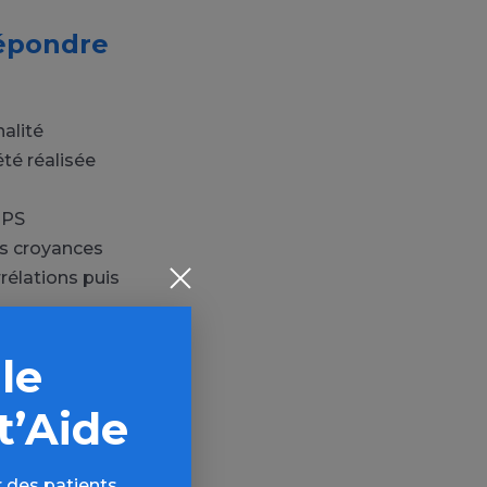
répondre
alité
té réalisée
UPS
les croyances
rélations puis
 le
r ?
t’Aide
tude, plus on a
oyances
 des patients