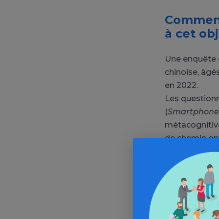
Comment 
à cet obj
Une enquête e
chinoise, âgé
en 2022.
Les questionna
(
Smartphone 
métacognitive
de chemin ont
Quels so
L’intolérance à
de risques d