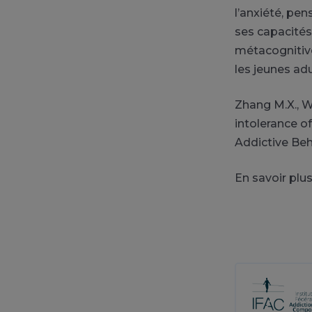
l’anxiété, pen
ses capacités
métacognitive 
les jeunes adu
Zhang M.X., W
intolerance o
Addictive Beh
En savoir plus