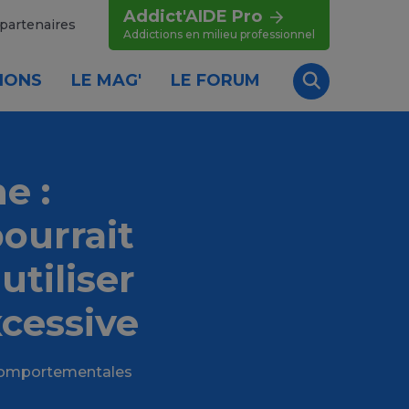
Addict'AIDE Pro
partenaires
Addictions en milieu professionnel
IONS
LE MAG'
LE FORUM
Recherche
e :
pourrait
utiliser
cessive
s comportementales