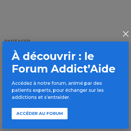
PARTAGER
À découvrir : le
Facebook
X
Forum Addict’Aide
LinkedIn
Mail
SMS
WhatsApp
Accédez à notre forum, animé par des
patients experts, pour échanger sur les
addictions et s’entraider.
ACCÉDER AU FORUM