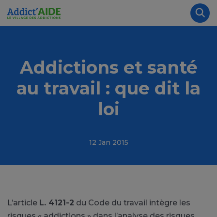
Aller au contenu principal
Panneau de gestion des cookies
Rec
Addictions et santé
au travail : que dit la
loi
12 Jan 2015
L’article
L. 4121-2
du Code du travail intègre les
risques « addictions » dans l’analyse des risques