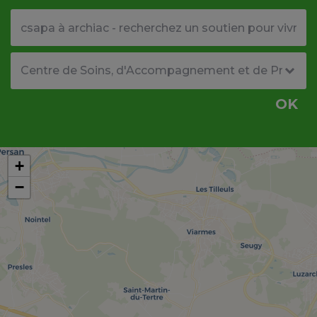
Votre adresse ou code postal
Type de structure
OK
+
−