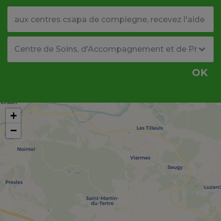
Votre adresse ou code postal
Type de structure
OK
+
−