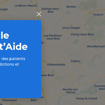
 le
t’Aide
 des patients
dictions et