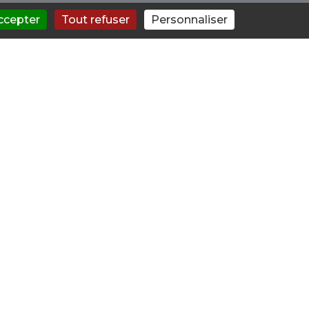
ccepter
Tout refuser
Personnaliser
us soyez personnellement
oposent de faire le point avec
et vers l'arrêt, une
 et proposer un traitement
es associées à l'usage de
 social.
spécialistes pour un suivi plus