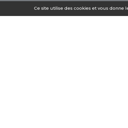
Ce site utilise des cookies et vous donne 
L'addiction peut atteindre n'im
concerné ou que vous ayez besoin
un professionnel sur les difficult
consommation maîtrisée ou de bé
Services offerts par
Diagnostic médicale, psychiq
approprié.
Réduction des risques : con
produits psychotropes ou d
Accompagnement : il inclut l
Orientation :
si besoin, les 
spécialisé.