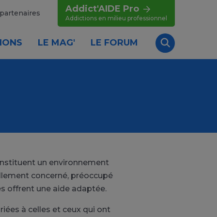
Addict'AIDE Pro
partenaires
Addictions en milieu professionnel
IONS
LE MAG'
LE FORUM
Recherche
onstituent un environnement
nellement concerné, préoccupé
s offrent une aide adaptée.
ées à celles et ceux qui ont