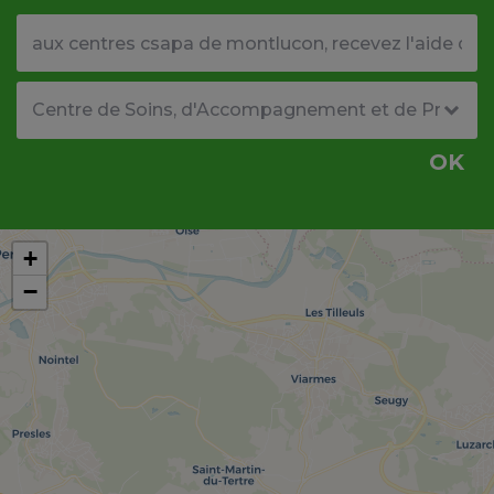
Votre adresse ou code postal
Type de structure
OK
+
−