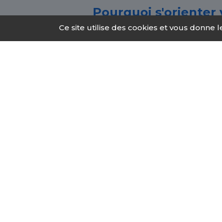
Pourquoi s'orienter
Ce site utilise des cookies et vous donne 
La dépendance peut nous concern
n'hésitez pas à vous rendre ver
spécialiste des problèmes liés a
envisager un substitut.
Ce que les CSAPA d
Diagnostic médicale, psychiq
adapté.
Diminution des risques : co
consommation de produits p
Accompagnement : il comprend
Les CSAPA peuvent, si besoi
plus adapté.