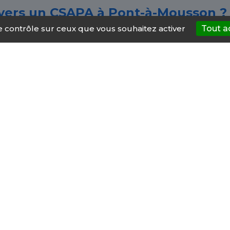
 vers un CSAPA à Pont-à-Mousson ?
le contrôle sur ceux que vous souhaitez activer
Tout a
er à n'importe quelle période de notre vie. Si vous ou 
s les CSAPA de Pont-à-Mousson. Ces services donnent la 
ux addictions. Ils proposent un soutien pour arrêter, r
e Pont-à-Mousson proposent
ue et sociale : pour mesurer le niveau de la dépendanc
nseils et recommandations pour amoindrir les conséquen
sychotropes ou des comportements addictifs.
 les soins médicaux, ainsi que le soutien psychologiq
n, vous rediriger vers d'autres organismes ou spécial