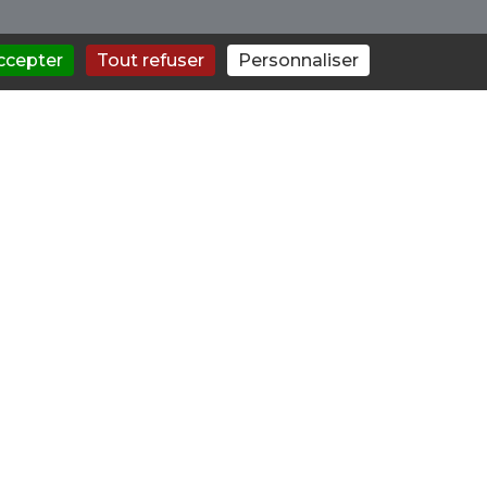
ccepter
Tout refuser
Personnaliser
un ami avez besoin de conseils,
possibilité de parler avec un
éduire la consommation ou
e et proposer un traitement
ces associées à la
ue et social.
istes pour un accompagnement