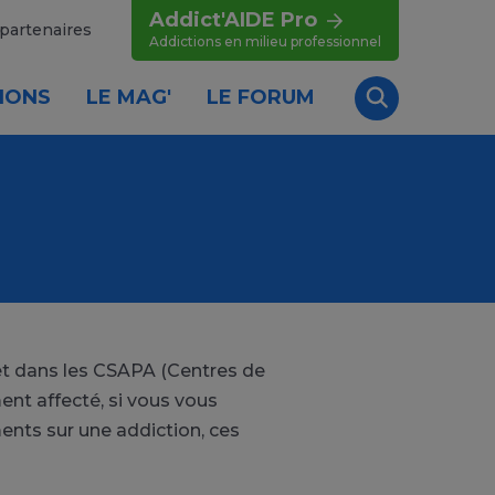
Addict'AIDE Pro
partenaires
Addictions en milieu professionnel
IONS
LE MAG'
LE FORUM
Recherche
let dans les CSAPA (Centres de
nt affecté, si vous vous
ents sur une addiction, ces