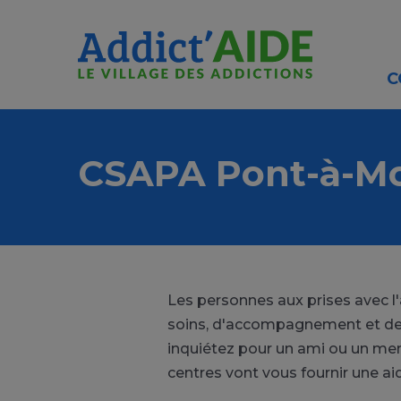
Aller au contenu principal
Panneau de gestion des cookies
C
CSAPA Pont-à-M
Les personnes aux prises avec l
soins, d'accompagnement et de p
inquiétez pour un ami ou un mem
centres vont vous fournir une ai