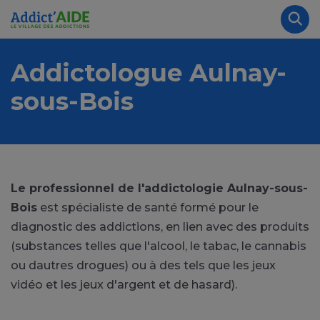
Aller au contenu principal
Panneau de gestion des cookies
Rec
Addictologue Aulnay-
sous-Bois
Le professionnel de l'addictologie Aulnay-sous-
Bois
est spécialiste de santé formé pour le
diagnostic des addictions, en lien avec des produits
(substances telles que l'alcool, le tabac, le cannabis
ou dautres drogues) ou à des tels que les jeux
vidéo et les jeux d'argent et de hasard).