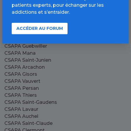
CSAPA Villefranche-de-Rouergue
patients experts, pour échanger sur les
CSAPA Yvetot
addictions et s’entraider.
CSAPA Passy
CSAPA Bellegarde-sur-Valserine
ACCÉDER AU FORUM
CSAPA Vire
CSAPA Aubenas
CSAPA Guebwiller
CSAPA Mana
CSAPA Saint-Junien
CSAPA Arcachon
CSAPA Gisors
CSAPA Vauvert
CSAPA Persan
CSAPA Thiers
CSAPA Saint-Gaudens
CSAPA Lavaur
CSAPA Auchel
CSAPA Saint-Claude
CSAPA Clermont