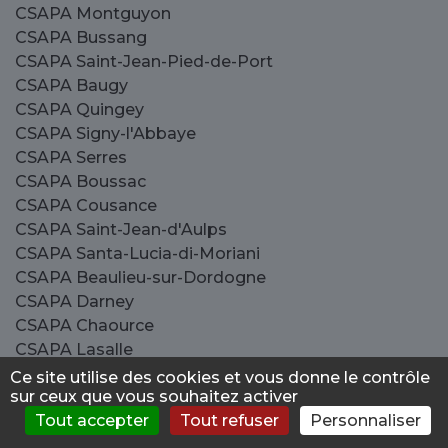
CSAPA Montguyon
CSAPA Bussang
CSAPA Saint-Jean-Pied-de-Port
CSAPA Baugy
CSAPA Quingey
CSAPA Signy-l'Abbaye
CSAPA Serres
CSAPA Boussac
CSAPA Cousance
CSAPA Saint-Jean-d'Aulps
CSAPA Santa-Lucia-di-Moriani
CSAPA Beaulieu-sur-Dordogne
CSAPA Darney
CSAPA Chaource
CSAPA Lasalle
CSAPA Aiguebelle
Ce site utilise des cookies et vous donne le contrôle
sur ceux que vous souhaitez activer
CSAPA Saint-Georges
Tout accepter
Tout refuser
Personnaliser
CSAPA Asfeld
S'évaluer
Consulter
Forum
News
Menu
CSAPA Alex