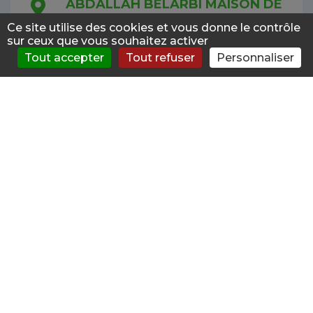
ABDALLAH BELARBI MAISON DE
SANTE AVICENNE
Ce site utilise des cookies et vous donne le contrôle
11.3km
Addictologue Libéral
sur ceux que vous souhaitez activer
21 RUE DE LA CROIX DUNY
Tout accepter
Tout refuser
Personnaliser
S'évaluer
Consulter
Forum
News
Menu
95100 ARGENTEUIL
KHOUDIR BENHADDAD CMP
ADULTES SECTEUR G03
11.9km
Addictologue Public
1 RUE SAINT FLAIVE PROLONGEE
95120 ERMONT
SONIA ARFAOUI-GEFFROY CCAA
Addictologue Public
12.1km
12 BOULEVARD MAURICE BERTEAUX