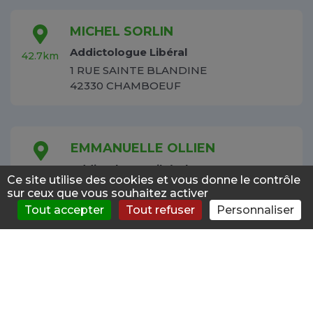
MICHEL SORLIN
Addictologue Libéral
42.7km
1 RUE SAINTE BLANDINE
42330 CHAMBOEUF
EMMANUELLE OLLIEN
Addictologue Libéral
44.0km
Ce site utilise des cookies et vous donne le contrôle
18 BOULEVARD DES CRETES
sur ceux que vous souhaitez activer
42330 ST GALMIER
Tout accepter
Tout refuser
Personnaliser
S'évaluer
Consulter
Forum
News
Menu
MOHAMMED KALLITA CH
Addictologue Public
44.3km
AVENUE DU DOCTEUR MALLET