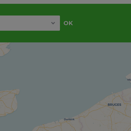
re
OK