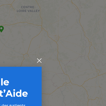
 le
t’Aide
 des patients