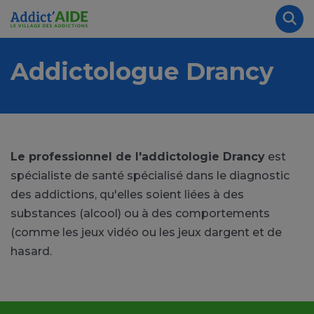
Aller au contenu principal
Panneau de gestion des cookies
Rec
Addictologue Drancy
Le professionnel de l'addictologie Drancy
est
spécialiste de santé spécialisé dans le diagnostic
des addictions, qu'elles soient liées à des
substances (alcool) ou à des comportements
(comme les jeux vidéo ou les jeux dargent et de
hasard.