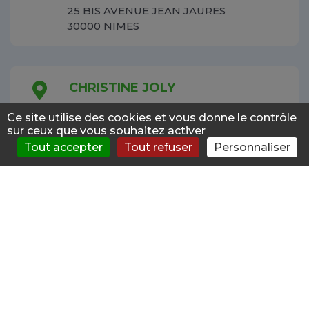
25 BIS AVENUE JEAN JAURES
30000 NIMES
CHRISTINE JOLY
Addictologue Public
33.4km
Ce site utilise des cookies et vous donne le contrôle
CH
sur ceux que vous souhaitez activer
26000 VALENCE
Tout accepter
Tout refuser
Personnaliser
S'évaluer
Consulter
Forum
News
Menu
CHRISTIAN FAURIEL
Addictologue Public
33.4km
CH
26000 VALENCE