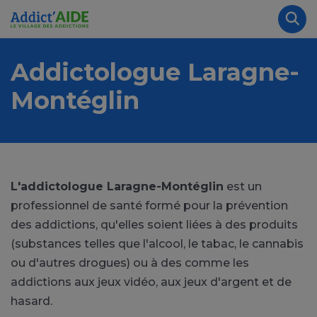
Aller au contenu principal
Panneau de gestion des cookies
Rec
Addictologue Laragne-
Montéglin
L'addictologue Laragne-Montéglin
est un
professionnel de santé formé pour la prévention
des addictions, qu'elles soient liées à des produits
(substances telles que l'alcool, le tabac, le cannabis
ou d'autres drogues) ou à des comme les
addictions aux jeux vidéo, aux jeux d'argent et de
hasard.