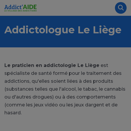
Aller au contenu principal
Panneau de gestion des cookies
Rec
Addictologue Le Liège
Le praticien en addictologie Le Liège
est
spécialiste de santé formé pour le traitement des
addictions, qu'elles soient liées à des produits
(substances telles que l'alcool, le tabac, le cannabis
ou d'autres drogues) ou à des comportements
(comme les jeux vidéo ou les jeux dargent et de
hasard.