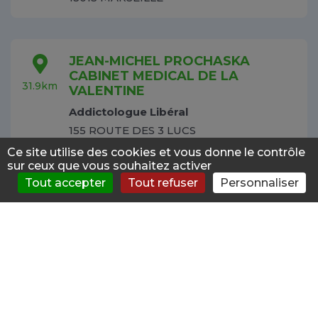
JEAN-MICHEL PROCHASKA
CABINET MEDICAL DE LA
31.9km
VALENTINE
Addictologue Libéral
155 ROUTE DES 3 LUCS
13011 MARSEILLE
Ce site utilise des cookies et vous donne le contrôle
sur ceux que vous souhaitez activer
Tout accepter
Tout refuser
Personnaliser
S'évaluer
Consulter
Forum
News
Menu
SOPHIE RASSON HOPITAL PRIVE
LA CASAMANCE
32.9km
Addictologue Libéral
33 BOULEVARD DES FARIGOULES
13400 AUBAGNE