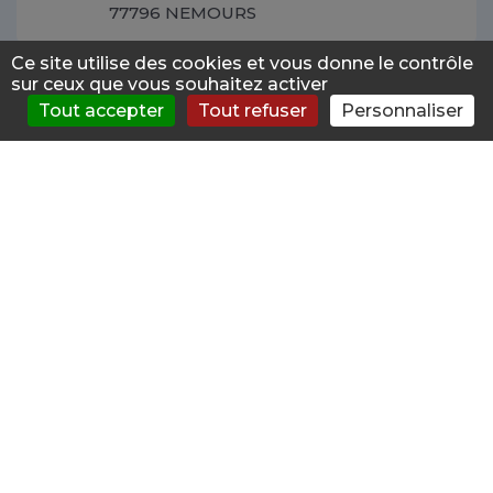
77796 NEMOURS
Ce site utilise des cookies et vous donne le contrôle
sur ceux que vous souhaitez activer
FERHAT MOSBAHI CH DE
Tout accepter
Tout refuser
Personnaliser
S'évaluer
Consulter
Forum
News
Menu
NEMOURS
37.2km
Addictologue Public
15 RUE DES CHAUDINS
77796 NEMOURS
ANNE MARIE BRIEUDE CH DE
BLOIS UNITE D'ADDICTOLOGIE
41.2km
Addictologue Public
MAIL PIERRE CHARLOT
41016 BLOIS