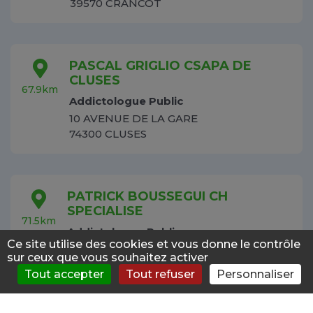
39570 CRANCOT
PASCAL GRIGLIO CSAPA DE
CLUSES
67.9km
Addictologue Public
10 AVENUE DE LA GARE
74300 CLUSES
PATRICK BOUSSEGUI CH
SPECIALISE
71.5km
Addictologue Public
Ce site utilise des cookies et vous donne le contrôle
sur ceux que vous souhaitez activer
70160 ST REMY
Tout accepter
Tout refuser
Personnaliser
S'évaluer
Consulter
Forum
News
Menu