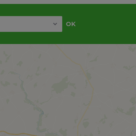
re
OK