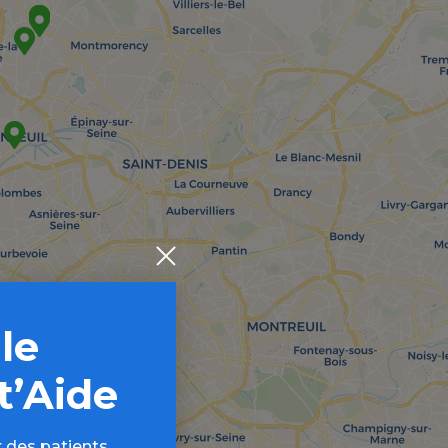
 le
t’Aide
 des patients