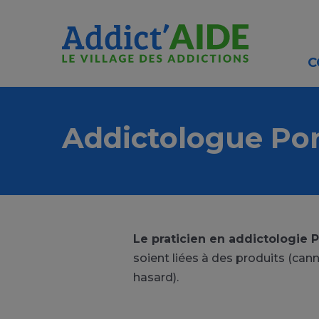
Aller au contenu principal
Panneau de gestion des cookies
C
Addictologue Po
Le praticien en addictologie 
soient liées à des produits (cann
hasard).