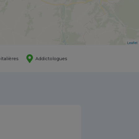
Leaflet
italières
Addictologues