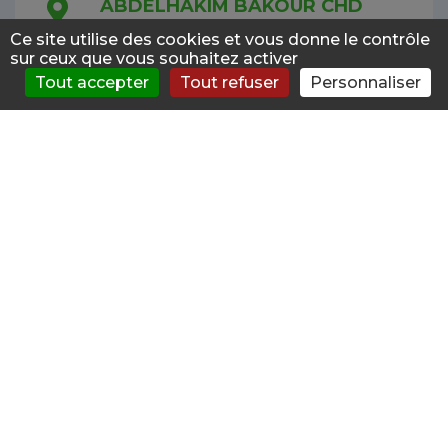
ABDELHAKIM BAKOUR CHD
DAUMEZON POLE 45G04
Ce site utilise des cookies et vous donne le contrôle
43.8km
Addictologue Public
sur ceux que vous souhaitez activer
1 ROUTE DE CHANTEAU
Tout accepter
Tout refuser
Personnaliser
S'évaluer
Consulter
Forum
News
Menu
45400 FLEURY LES AUBRAIS
ELISABETH DE LAUZON CHD
DAUMEZON POLE SUD OUEST
43.8km
Addictologue Public
1 ROUTE DE CHANTEAU
45400 FLEURY LES AUBRAIS
VINCENT GALY
Addictologue Libéral
47.0km
7 RUE DE L EGALITE